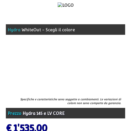
Home
Hydra
WhiteOut - Scegli il colore
Kayaks
Pagaie
e
accessori
Tecnologia
Specifiche e caratteristiche sono soggette a cambiamenti. Le variazioni di
colore non sono comperte da garanzia.
Prezzo
Hydra 145 e LV CORE
€ 1'535,00