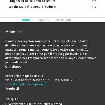
Lunghezza della zona di seduta:
n/a
Larghezza della zona di seduta:
n/a
Home /
Kayaks
Recreation
Materiale
I kayak Perception sono costruiti in polietilene ad alta
densità superlineare e grazie a questo necessitano poca
manutenzione e mantengono il loro valore nei anni. Con
alcune precauzioni come per il stoccaggio invernale e
attenzione nel trasporto manterranno il kayak come nuovo
per molti anni.
Chi
siamo
Perception Kayaks (Italia)
via di Mezzo 9, fr. Navene, 37018 Malcesine(VR)
sales@kayak-perception.it
Prodotti
Kayak
Divertimento, escursioni, surf o pesca