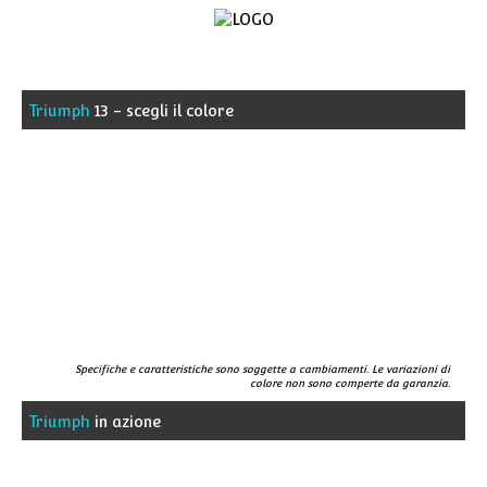
Home
Triumph
13 - scegli il colore
Kayaks
Pagaie
e
accessori
Tecnologia
Specifiche e caratteristiche sono soggette a cambiamenti. Le variazioni di
colore non sono comperte da garanzia.
Triumph
in azione