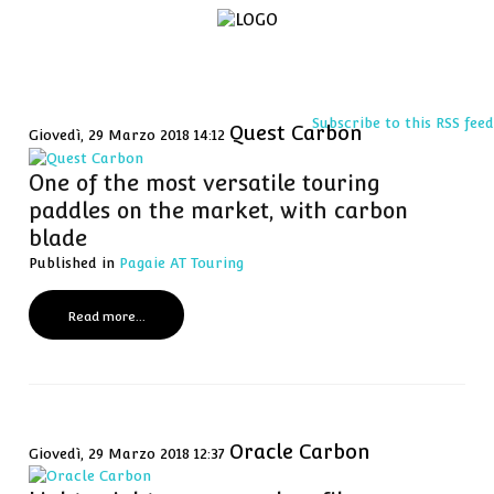
Displaying items by tag: carbon
Home
Subscribe to this RSS feed
Quest Carbon
Giovedì, 29 Marzo 2018 14:12
Kayaks
One of the most versatile touring
Pagaie
paddles on the market, with carbon
e
blade
accessori
Published in
Pagaie AT Touring
Tecnologia
Read more...
Oracle Carbon
Giovedì, 29 Marzo 2018 12:37